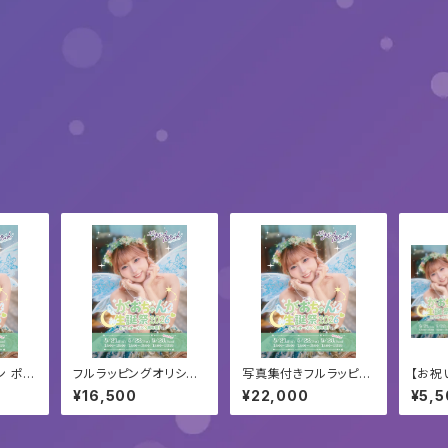
ン ポン
フルラッピングオリシャ
写真集付きフルラッピン
【お祝
ン
グオリシャン
デコチ
¥16,500
¥22,000
¥5,5