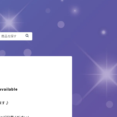
available
ます♪