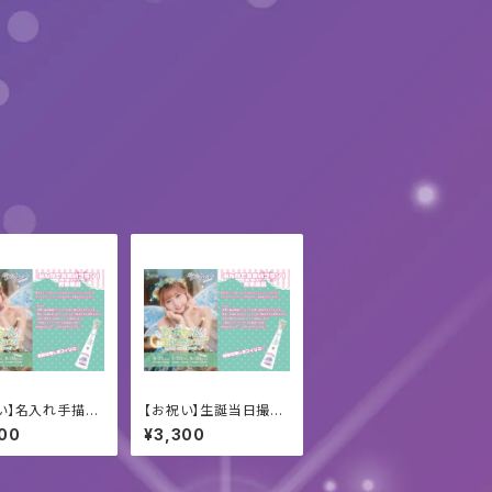
い】名入れ手描き
【お祝い】生誕当日撮影
ェキ帳A
名入れチェキ
00
¥3,300