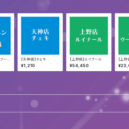
トフー
【天神店】チェキ
【上野店】ルイナール
【上野
ー
¥1,210
¥54,450
¥23