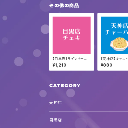
その他の商品
【目黒店】サインチェキ
【天神店】キャス
(2枚で宿チェキに変更
ド・チャーハン
¥1,210
¥880
可)
CATEGORY
天神店
キャストメニュー
目黒店