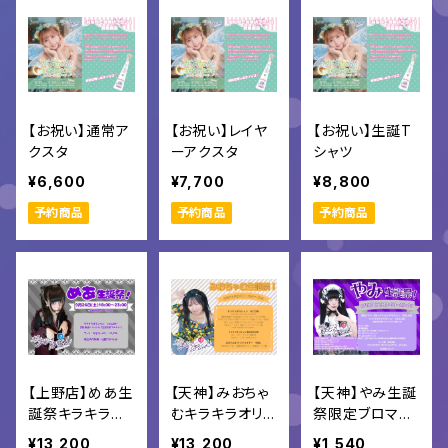
【お祝い】通常ア
【お祝い】レイヤ
【お祝い】生誕T
クスタ
ーアクスタ
シャツ
¥6,600
¥7,700
¥8,800
予約商品
予約商品
予約商品
【上野店】めあ生
【天神】みおちゃ
【天神】やみ生誕
誕祭キラキラオ
むキラキラオリシ
祭限定ブロマイ
リシャン
ャン
ド付きオリカク
¥13,200
¥13,200
¥1,540