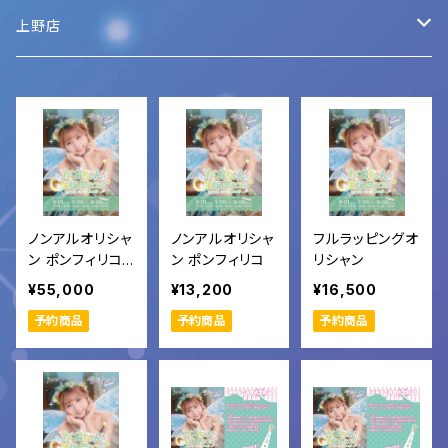
シャンパン
グッズ
上野店
がおちゃん生誕祭グッズ
キャストメニュー
シャンパン
シャンパン
キャストメニュー
ノンアルオリシャ
ノンアルオリシャ
フルラッピングオ
ン ポンフィリコ6
ン ポンフィリコ
リシャン
本セット
¥55,000
¥13,200
¥16,500
予約商品
予約商品
予約商品